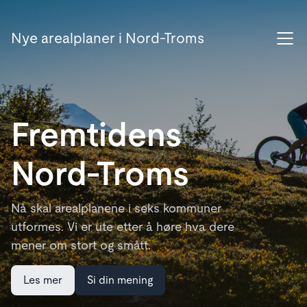
Nye arealplaner i Nord-Troms
Fremtidens
Nord-Troms
Nå skal arealplanene i seks kommuner
utformes. Vi er ute etter å høre hva dere
mener om stort og smått.
Les mer
Si din mening